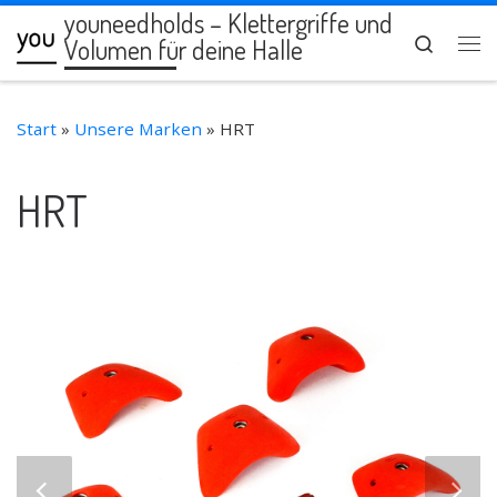
youneedholds – Klettergriffe und
Zum Inhalt springen
Search
Volumen für deine Halle
Me
Start
»
Unsere Marken
»
HRT
HRT